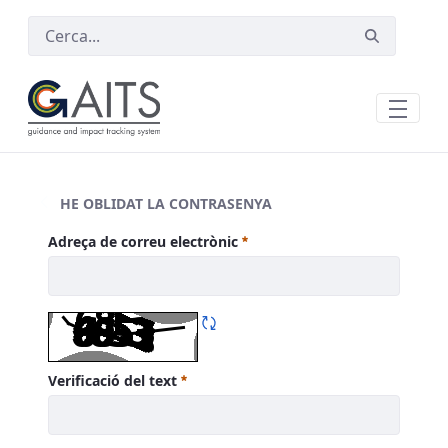
Salta al contingut principal
HE OBLIDAT LA CONTRASENYA
He oblidat la contrasenya
Adreça de correu electrònic
Obligatori
Refresca CAPTCHA
Verificació del text
Obligatori